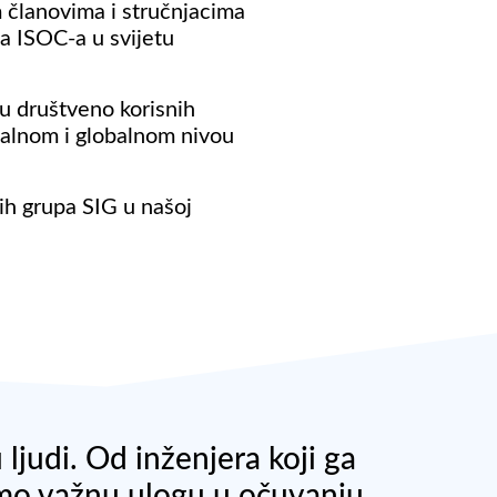
 članovima i stručnjacima
ka ISOC-a u svijetu
u društveno korisnih
nalnom i globalnom nivou
ih grupa SIG u našoj
ljudi. Od inženjera koji ga
amo važnu ulogu u očuvanju