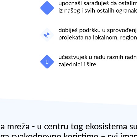
upoznaši sarađuješ da ostalim
iz našeg i svih ostalih ograna
dobiješ podršku u sprovođenj
projekata na lokalnom, regio
učestvuješ u radu raznih radn
zajednici i šire
a mreža - u centru tog ekosistema su 
ji ga svakodnevno koristimo – svi im