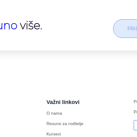
uno
više.
PRI
Važni linkovi
P
P
O nama
Resursi za roditelje
Kursevi