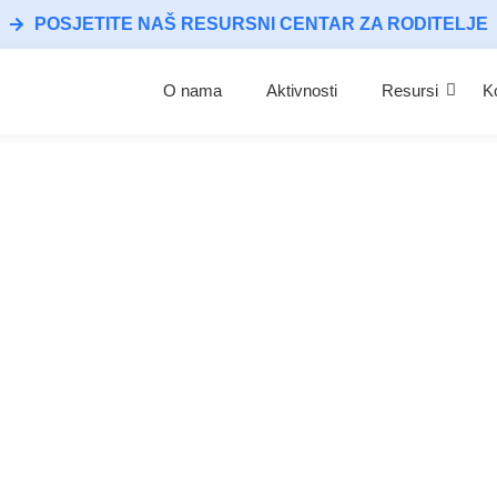
POSJETITE NAŠ RESURSNI CENTAR ZA RODITELJE
O nama
Aktivnosti
Resursi
K
druži nam se