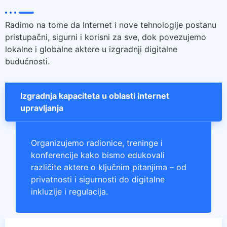
Radimo na tome da Internet i nove tehnologije postanu
pristupačni, sigurni i korisni za sve, dok povezujemo
lokalne i globalne aktere u izgradnji digitalne
budućnosti.
Izgradnja kapaciteta u oblasti internet
upravljanja
Organizujemo radionice, treninge i
konferencije kako bismo edukovali
različite aktere o ključnim pitanjima – od
privatnosti i sigurnosti do digitalne
inkluzije i regulacija.