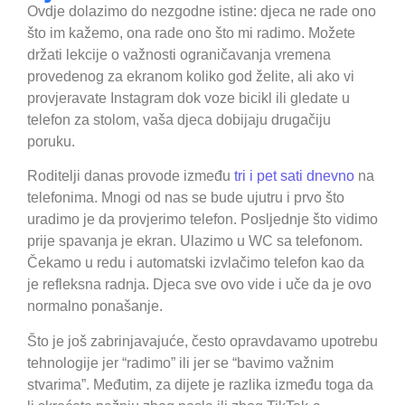
Ovdje dolazimo do nezgodne istine: djeca ne rade ono
što im kažemo, ona rade ono što mi radimo. Možete
držati lekcije o važnosti ograničavanja vremena
provedenog za ekranom koliko god želite, ali ako vi
provjeravate Instagram dok voze bicikl ili gledate u
telefon za stolom, vaša djeca dobijaju drugačiju
poruku.
Roditelji danas provode između
tri i pet sati dnevno
na
telefonima. Mnogi od nas se bude ujutru i prvo što
uradimo je da provjerimo telefon. Posljednje što vidimo
prije spavanja je ekran. Ulazimo u WC sa telefonom.
Čekamo u redu i automatski izvlačimo telefon kao da
je refleksna radnja. Djeca sve ovo vide i uče da je ovo
normalno ponašanje.
Što je još zabrinjavajuće, često opravdavamo upotrebu
tehnologije jer “radimo” ili jer se “bavimo važnim
stvarima”. Međutim, za dijete je razlika između toga da