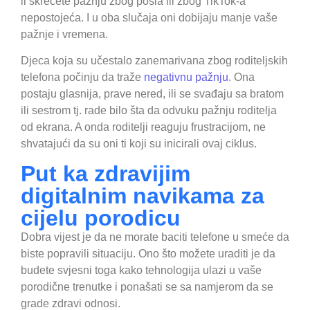
li skrećete pažnju zbog posla ili zbog TikTok-a
nepostojeća. I u oba slučaja oni dobijaju manje vaše
pažnje i vremena.
Djeca koja su učestalo zanemarivana zbog roditeljskih
telefona počinju da traže
negativnu pažnju
. Ona
postaju glasnija, prave nered, ili se svađaju sa bratom
ili sestrom tj. rade bilo šta da odvuku pažnju roditelja
od ekrana. A onda roditelji reaguju frustracijom, ne
shvatajući da su oni ti koji su inicirali ovaj ciklus.
Put ka zdravijim
digitalnim navikama za
cijelu porodicu
Dobra vijest je da ne morate baciti telefone u smeće da
biste popravili situaciju. Ono što možete uraditi je da
budete svjesni toga kako tehnologija ulazi u vaše
porodične trenutke i ponašati se sa namjerom da se
grade zdravi odnosi.