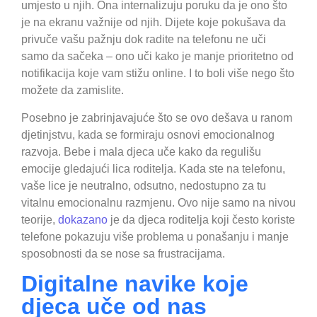
umjesto u njih. Ona internalizuju poruku da je ono što
je na ekranu važnije od njih. Dijete koje pokušava da
privuče vašu pažnju dok radite na telefonu ne uči
samo da sačeka – ono uči kako je manje prioritetno od
notifikacija koje vam stižu online. I to boli više nego što
možete da zamislite.
Posebno je zabrinjavajuće što se ovo dešava u ranom
djetinjstvu, kada se formiraju osnovi emocionalnog
razvoja. Bebe i mala djeca uče kako da regulišu
emocije gledajući lica roditelja. Kada ste na telefonu,
vaše lice je neutralno, odsutno, nedostupno za tu
vitalnu emocionalnu razmjenu. Ovo nije samo na nivou
teorije,
dokazano
je da djeca roditelja koji često koriste
telefone pokazuju više problema u ponašanju i manje
sposobnosti da se nose sa frustracijama.
Digitalne navike koje
djeca uče od nas