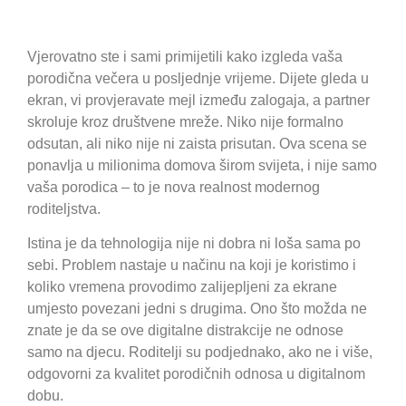
Vjerovatno ste i sami primijetili kako izgleda vaša
porodična večera u posljednje vrijeme. Dijete gleda u
ekran, vi provjeravate mejl između zalogaja, a partner
skroluje kroz društvene mreže. Niko nije formalno
odsutan, ali niko nije ni zaista prisutan. Ova scena se
ponavlja u milionima domova širom svijeta, i nije samo
vaša porodica – to je nova realnost modernog
roditeljstva.
Istina je da tehnologija nije ni dobra ni loša sama po
sebi. Problem nastaje u načinu na koji je koristimo i
koliko vremena provodimo zalijepljeni za ekrane
umjesto povezani jedni s drugima. Ono što možda ne
znate je da se ove digitalne distrakcije ne odnose
samo na djecu. Roditelji su podjednako, ako ne i više,
odgovorni za kvalitet porodičnih odnosa u digitalnom
dobu.