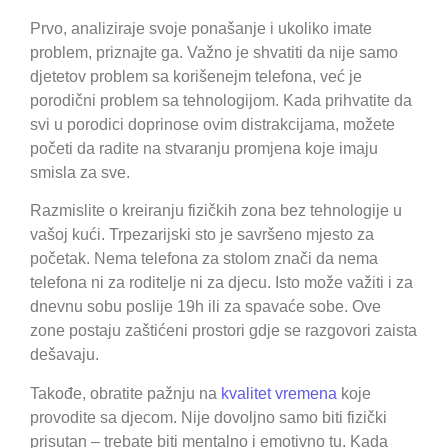
Prvo, analiziraje svoje ponašanje i ukoliko imate
problem, priznajte ga. Važno je shvatiti da nije samo
djetetov problem sa korišenejm telefona, već je
porodični problem sa tehnologijom. Kada prihvatite da
svi u porodici doprinose ovim distrakcijama, možete
početi da radite na stvaranju promjena koje imaju
smisla za sve.
Razmislite o kreiranju fizičkih zona bez tehnologije u
vašoj kući. Trpezarijski sto je savršeno mjesto za
početak. Nema telefona za stolom znači da nema
telefona ni za roditelje ni za djecu. Isto može važiti i za
dnevnu sobu poslije 19h ili za spavaće sobe. Ove
zone postaju zaštićeni prostori gdje se razgovori zaista
dešavaju.
Takođe, obratite pažnju na
kvalitet vremena
koje
provodite sa djecom. Nije dovoljno samo biti fizički
prisutan – trebate biti mentalno i emotivno tu. Kada