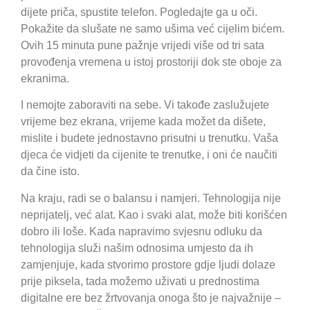
dijete priča, spustite telefon. Pogledajte ga u oči.
Pokažite da slušate ne samo ušima već cijelim bićem.
Ovih 15 minuta pune pažnje vrijedi više od tri sata
provođenja vremena u istoj prostoriji dok ste oboje za
ekranima.
I nemojte zaboraviti na sebe. Vi takođe zaslužujete
vrijeme bez ekrana, vrijeme kada možet da dišete,
mislite i budete jednostavno prisutni u trenutku. Vaša
djeca će vidjeti da cijenite te trenutke, i oni će naučiti
da čine isto.
Na kraju, radi se o balansu i namjeri. Tehnologija nije
neprijatelj, već alat. Kao i svaki alat, može biti korišćen
dobro ili loše. Kada napravimo svjesnu odluku da
tehnologija služi našim odnosima umjesto da ih
zamjenjuje, kada stvorimo prostore gdje ljudi dolaze
prije piksela, tada možemo uživati u prednostima
digitalne ere bez žrtvovanja onoga što je najvažnije –