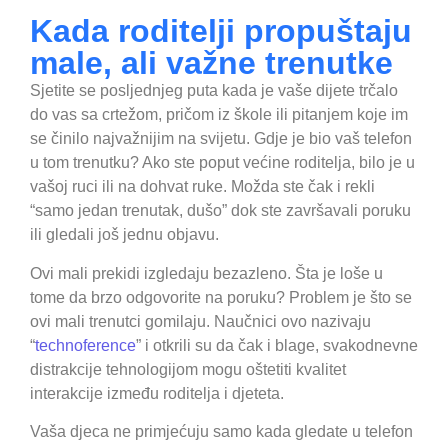
Kada roditelji propuštaju
male, ali važne trenutke
Sjetite se posljednjeg puta kada je vaše dijete trčalo
do vas sa crtežom, pričom iz škole ili pitanjem koje im
se činilo najvažnijim na svijetu. Gdje je bio vaš telefon
u tom trenutku? Ako ste poput većine roditelja, bilo je u
vašoj ruci ili na dohvat ruke. Možda ste čak i rekli
“samo jedan trenutak, dušo” dok ste završavali poruku
ili gledali još jednu objavu.
Ovi mali prekidi izgledaju bezazleno. Šta je loše u
tome da brzo odgovorite na poruku? Problem je što se
ovi mali trenutci gomilaju. Naučnici ovo nazivaju
“
technoference
” i otkrili su da čak i blage, svakodnevne
distrakcije tehnologijom mogu oštetiti kvalitet
interakcije između roditelja i djeteta.
Vaša djeca ne primjećuju samo kada gledate u telefon