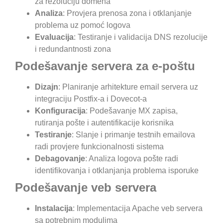
za rezoluciju domena
Analiza
: Provjera prenosa zona i otklanjanje
problema uz pomoć logova
Evaluacija
: Testiranje i validacija DNS rezolucije
i redundantnosti zona
Podešavanje servera za e-poštu
Dizajn
: Planiranje arhitekture email servera uz
integraciju Postfix-a i Dovecot-a
Konfiguracija
: Podešavanje MX zapisa,
rutiranja pošte i autentifikacije korisnika
Testiranje
: Slanje i primanje testnih emailova
radi provjere funkcionalnosti sistema
Debagovanje
: Analiza logova pošte radi
identifikovanja i otklanjanja problema isporuke
Podešavanje veb servera
Instalacija
: Implementacija Apache veb servera
sa potrebnim modulima