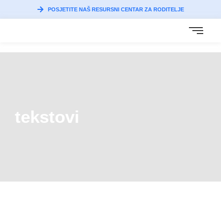
POSJETITE NAŠ RESURSNI CENTAR ZA RODITELJE
tekstovi