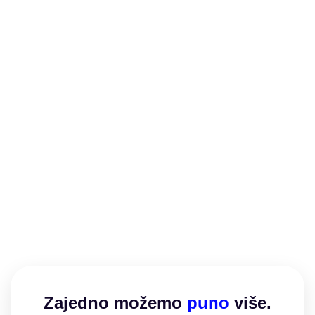
Read More
Da li su naši podaci inputi za nečiji posao?
May 2, 2017
/
U ovakvim vremenima, lako je biti paranoičan. Gotovo
svakog dana možemo naići na novu priču o aplikaciji, TV ili
dječjoj igrački koja prikuplja previše podataka, o masovnim
zloupotrebama podataka ili nedavnom ransomware
napadu koji je harao Internetom. Iako možda ne znamo
detalje, svjesni smo da postoji neko ko prati sve što
radiomo...
Read More
Zajedno možemo​
puno
više.