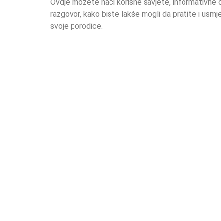
Ovdje možete naći korisne savjete, informativne č
razgovor, kako biste lakše mogli da pratite i usmje
svoje porodice.