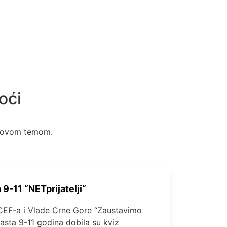
oći
sa ovom temom.
 9-11 “NETprijatelji“
CEF-a i Vlade Crne Gore “Zaustavimo
zrasta 9-11 godina dobila su kviz