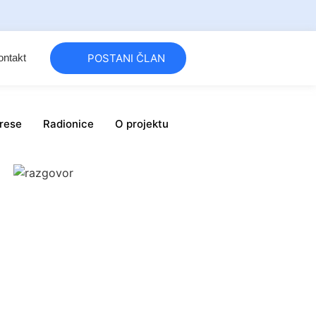
ontakt
POSTANI ČLAN
drese
Radionice
O projektu