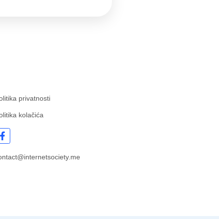
olitika privatnosti
olitika kolačića
ontact@internetsociety.me