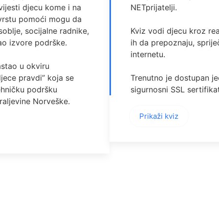
ijesti djecu kome i na
NETprijatelji.
 vrstu pomoći mogu da
oblje, socijalne radnike,
Kviz vodi djecu kroz rea
kao izvore podrške.
ih da prepoznaju, spriječ
internetu.
astao u okviru
djece pravdi” koja se
Trenutno je dostupan j
tehničku podršku
sigurnosni SSL sertifika
raljevine Norveške.
Prikaži kviz